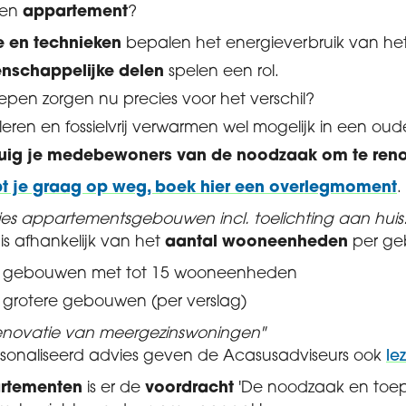
een
appartement
?
ie en technieken
bepalen het energieverbruik van h
nschappelijke delen
spelen een rol.
epen zorgen nu precies voor het verschil?
oleren en fossielvrij verwarmen wel mogelijk in een o
tuig je medebewoners van de noodzaak om te ren
t je graag op weg, boek hier een overlegmoment
.
vies appartementsgebouwen incl. toelichting aan huis
is afhankelijk van het
aantal wooneenheden
per g
r gebouwen met tot 15 wooneenheden
 grotere gebouwen (per verslag)
"Renovatie van meergezinswoningen"
sonaliseerd advies geven de Acasusadviseurs ook
le
rtementen
is er de
voordracht
'De noodzaak en toep