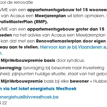
oor de renovatie
 VME van een
appartementsgebouw tot 15 woone
s van Acasus een
Meerjarenplan
wil laten opmaken,
atieMasterPlan (RMP).
 VME van een
appartementsgebouw groter dan 15
heden
na het advies van Acasus een Meerjarenplan w
kan dat met een
Renovatiemasterplan door eigen
eau aan te stellen.
Hiervoor kan je bij Vlaanderen s
n.
g
MijnVerbouwpremie basis
door syndicus.
bevraging:
bevraging bij bewoners naar investering
igheid, pijnpunten huidige situatie, staat van het ge
g
MijnVerbouwpremie
basis bij elke
bewoner
+ Huisbe
 via het loket energiehuis Westhoek
energiehuis@dvvwesthoek.be
4 22