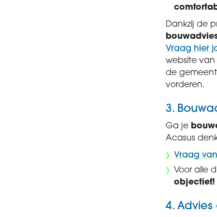
comfortab
Dankzij de p
bouwadvies
Vraag hier j
website van 
de gemeente
vorderen.
3. Bouwad
Ga je
bouw
Acasus denk
Vraag va
Voor alle d
objectief!
4. Advie