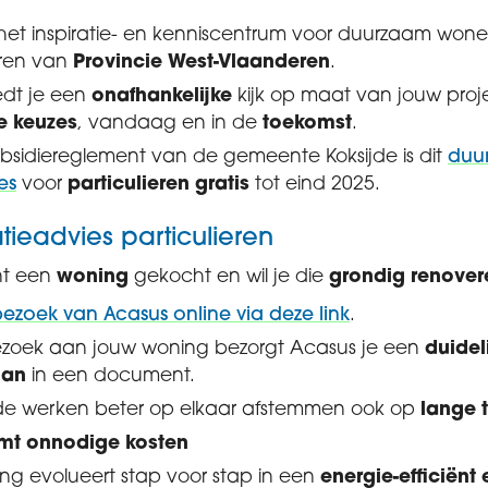
 het inspiratie- en kenniscentrum voor duurzaam wo
ren van
Provincie West-Vlaanderen
.
edt je een
onafhankelijke
kijk op maat van jouw proj
te keuzes
, vandaag en in de
toekomst
.
bsidiereglement van de gemeente Koksijde is dit
duu
es
voor
particulieren gratis
tot eind 2025.
tieadvies particulieren
nt een
woning
gekocht en wil je die
grondig renover
ezoek van Acasus online via deze link
.
zoek aan jouw woning bezorgt Acasus je een
duidel
lan
in een document.
 de werken beter op elkaar afstemmen ook op
lange 
mt onnodige kosten
ng evolueert stap voor stap in een
energie-efficiënt 