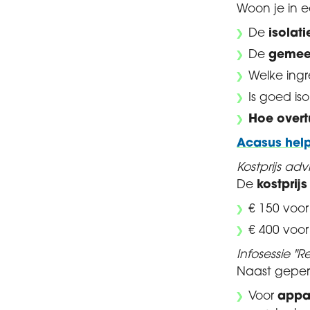
Woon je in 
De
isolat
De
gemee
Welke ingr
Is goed is
Hoe over
Acasus help
Kostprijs ad
De
kostprijs
€ 150 voo
€ 400 voor
Infosessie 
Naast geper
Voor
appa