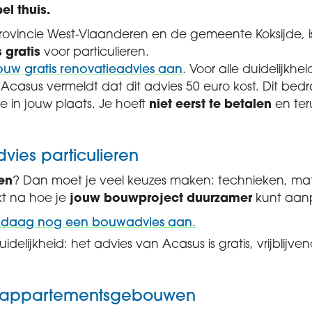
el thuis.
rovincie West-Vlaanderen en de gemeente Koksijde, is
 gratis
voor particulieren.
ouw gratis renovatieadvies aan
. Voor alle duidelijkhei
Acasus vermeldt dat dit advies 50 euro kost. Dit bed
 in jouw plaats. Je hoeft
niet eerst te betalen
en ter
vies particulieren
en
? Dan moet je veel keuzes maken: technieken, mate
t na hoe je
jouw bouwproject duurzamer
kunt aan
ndaag nog een bouwadvies aan.
uidelijkheid: het advies van Acasus is gratis, vrijblijve
s appartementsgebouwen