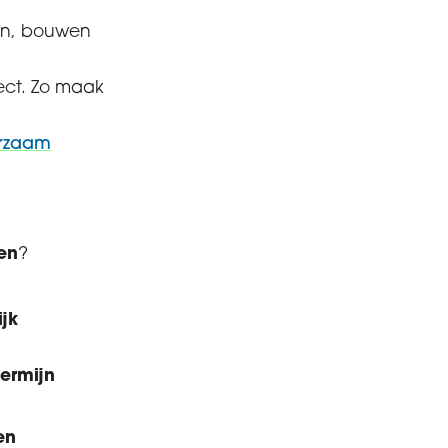
nen, bouwen
ect. Zo maak
rzaam
en
?
ijk
termijn
en