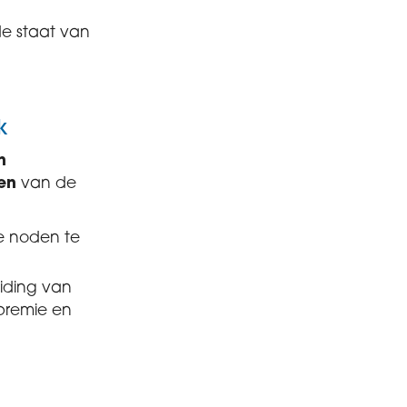
e staat van
k
n
en
van de
e noden te
iding van
premie en