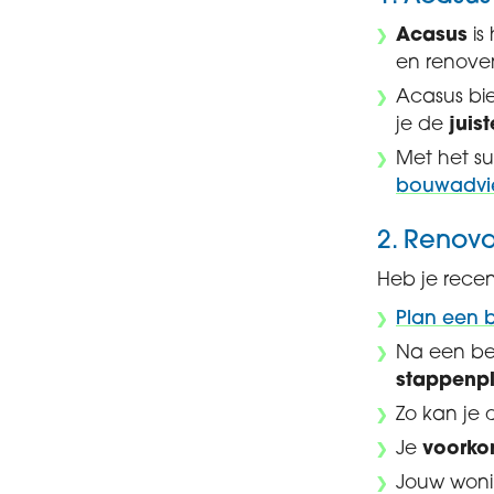
Acasus
is
en renove
Acasus bi
je de
juis
Met het su
bouwadvi
2. Renova
Heb je rece
Plan een b
Na een be
stappenp
Zo kan je
Je
voorko
Jouw woni