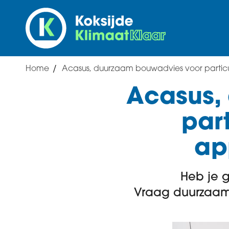
Overslaan
en
naar
de
inhoud
Home
Acasus, duurzaam bouwadvies voor parti
gaan
Breadcrumb
Acasus,
par
ap
Heb je g
Vraag duurzaam b