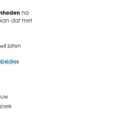
enheden
na
 kan dat met
il laten
ubsidies
bouw
zoek