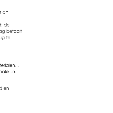
 dit
d: de
rag betaalt
ug te
rialen...
pakken.
nd en