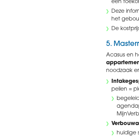
een toeko
Deze infor
het gebo
De kostpri
5. Master
Acasus en h
apparteme
noodzaak e
Intakeges
peilen = 
begelei
agendap
MijnVer
Verbouwa
huidige 