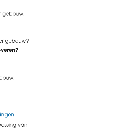
et gebouw.
uder gebouw?​
overen?
.
ebouw:
zingen
.
assing van