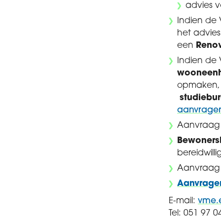
advies v
Indien de
het advie
een
Renov
Indien de
wooneen
opmaken, 
studiebur
aanvrage
Aanvraa
Bewoners
bereidwill
Aanvraa
Aanvragen
E-mail:
vme.
Tel: 051 97 0