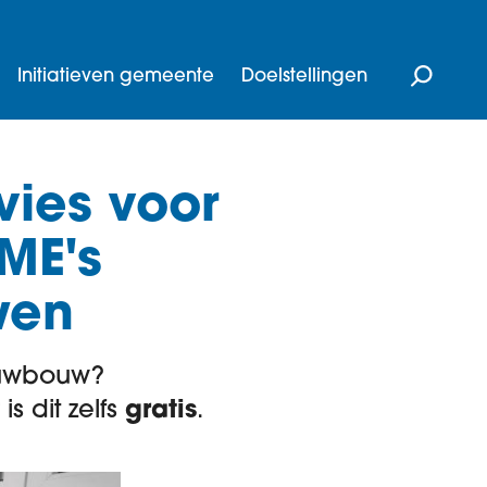
Initiatieven gemeente
Doelstellingen
ies voor
ME's
wen
ieuwbouw?
s dit zelfs
gratis
.