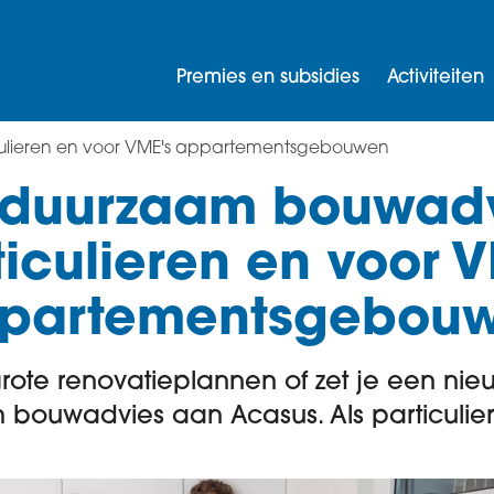
Premies en subsidies
Activiteiten
culieren en voor VME's appartementsgebouwen
 duurzaam bouwadv
ticulieren en voor V
partementsgebou
rote renovatieplannen of zet je een n
ouwadvies aan Acasus. Als particulier i