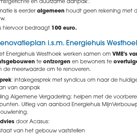
mstgerichte en duurzame aanpak'.
matie is eerder
algemeen
houdt geen rekening met d
uw.
js hiervoor bedraagt
100 euro.
renovatieplan i.s.m. Energiehuis Westhoe
et Energiehuis Westhoek werken samen om
VME's va
ntsgebouwen
te
ontzorgen
en bewoners te
overtuig
n de meerwaarde om te renoveren.
prek
: intakegesprek met syndicus om naar de huidig
plan van aanpak
ding Algemene Vergadering: helpen met de voorbere
unten. Uitleg van aanbod Energiehuis MijnVerbouw
bouwlening.
dvies
door Acasus:
staat van het gebouw vaststellen