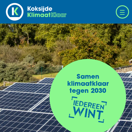
Overslaan
en
naar
de
inhoud
gaan
Samen
klimaatklaar
tegen 2030