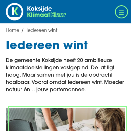
Overslaan
en
naar
de
Home
Iedereen wint
Breadcrumb
inhoud
gaan
Iedereen wint
De gemeente Koksijde heeft 20 ambitieuze
klimaatdoelstellingen vastgepind. De lat ligt
hoog. Maar samen met jou is de opdracht
haalbaar. Vooral omdat iedereen wint. Moeder
natuur én… jouw portemonnee.