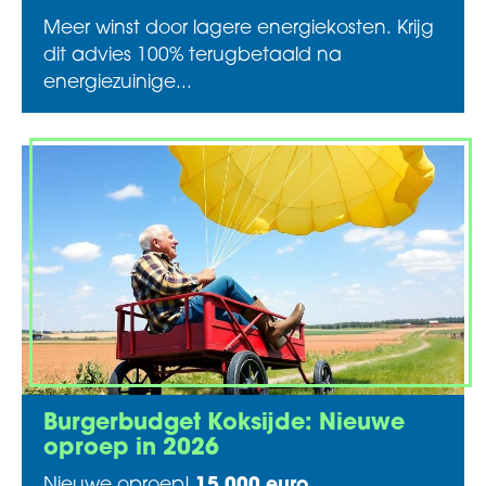
Meer winst door lagere energiekosten. Krijg
dit advies 100% terugbetaald na
energiezuinige...
Burgerbudget Koksijde: Nieuwe
oproep in 2026
Nieuwe oproep!
15.000 euro