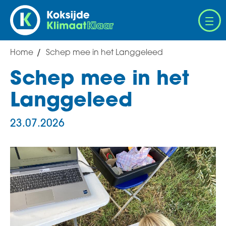
Overslaan
en
naar
de
Home
Schep mee in het Langgeleed
Breadcrumb
inhoud
gaan
Schep mee in het
Langgeleed
23.07.2026