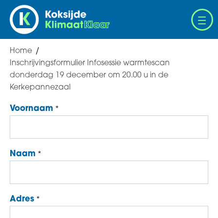
Overslaan
en
naar
de
Home
Breadcrumb
inhoud
Inschrijvingsformulier Infosessie warmtescan
gaan
donderdag 19 december om 20.00 u in de
Kerkepannezaal
Voornaam
Naam
Adres
Adres