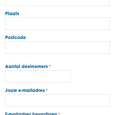
Plaats
Postcode
Aantal deelnemers
Jouw
Jouw e-mailadres
e-
mailadres
E-mailadres bevestigen