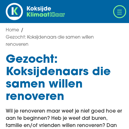
Overslaan
en
naar
de
Home
Breadcrumb
inhoud
Gezocht: Koksijdenaars die samen willen
gaan
renoveren
Gezocht:
Koksijdenaars die
samen willen
renoveren
Wil je renoveren maar weet je niet goed hoe er
aan te beginnen? Heb je weet dat buren,
familie en/of vrienden willen renoveren? Dan