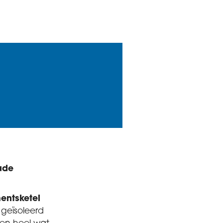
oude
entsketel
geïsoleerd