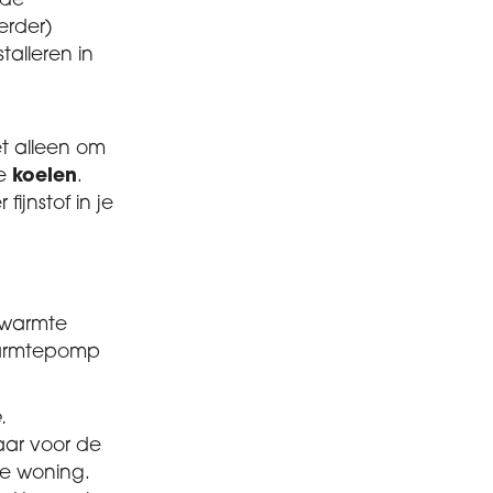
 de
erder)
alleren in
t alleen om
e
koelen
.
fijnstof in je
n warmte
n warmtepomp
.
laar voor de
ge woning.