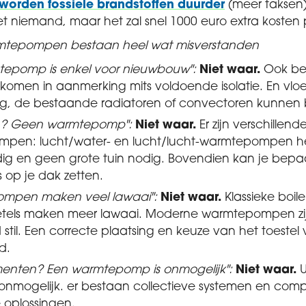
worden fossiele brandstoffen duurder
(meer taksen
t niemand, maar het zal snel 1000 euro extra kosten 
mtepompen bestaan heel wat misverstanden
tepomp is enkel voor nieuwbouw":
Niet waar.
Ook be
komen in aanmerking mits voldoende isolatie. En vlo
dig, de bestaande radiatoren of convectoren kunnen b
in? Geen warmtepomp":
Niet waar.
Er zijn verschillend
pen: lucht/water- en lucht/lucht-warmtepompen 
dig en geen grote tuin nodig. Bovendien kan je bepa
s op je dak zetten.
mpen maken veel lawaai":
Niet waar.
Klassieke boile
ketels maken meer lawaai. Moderne warmtepompen zi
 stil. Een correcte plaatsing en keuze van het toestel
d.
enten? Een warmtepomp is onmogelijk":
Niet waar.
U
 onmogelijk. er bestaan collectieve systemen en com
e oplossingen.