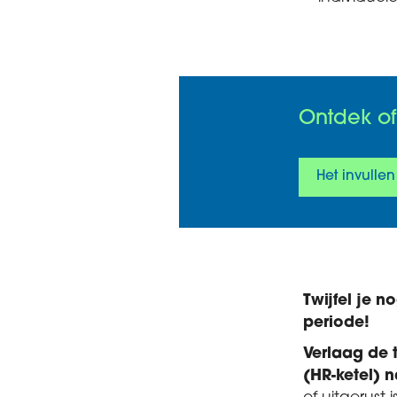
Ontdek o
Het invullen
Twijfel je 
periode!
Verlaag de 
(HR-ketel) 