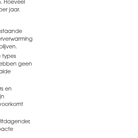
). Hoeveel
per jaar.
staande
erverwarming
lijven.
e types
hebben geen
alde
rs en
jn
 voorkomt
itdagender,
pacte