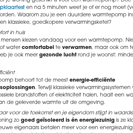
t of je woning geschikt is voor een warmtepomp? Doe
klaartest
en na 5 minuten weet je of er nog moet (v
worden. Waarom zou je een duurdere warmtepomp inst
een klassieke, goedkopere verwarmingsketel?
ort in huis
 mensen kiezen vandaag voor een warmtepomp. Nie
of water
comfortabel
te
verwarmen
, maar ook om t
eb je ook meer
gezonde lucht
rond je woonst: minder 
ficiënt
pomp behoort tot de meest
energie-efficiënte
soplossingen
. Terwijl klassieke verwarmingssysteme
 fossiele brandstoffen of elektriciteit halen, haalt ee
van de geleverde warmte uit de omgeving.
laar voor de toekomst en je eigendom stijgt in waarde
oning zo
goed geïsoleerd is én energiezuinig
is ze k
ieuwe eigenaars betalen meer voor een energiezuini