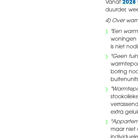
Vanaf
2028 
duurder, wee
4) Over war
"Een warm
woningen 
is niet no
"Geen tu
warmtepom
boring no
buitenunit
"Warmtepo
stookolie
verrassend
extra gelui
"Appartem
maar niet
individuel