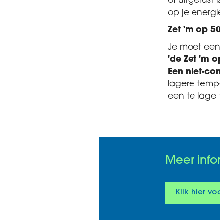
of uitgerus
op je energi
Zet 'm op 50
Je moet een
'de Zet 'm o
Een niet-co
lagere tempe
een te lage
Meer info
Klik hier v