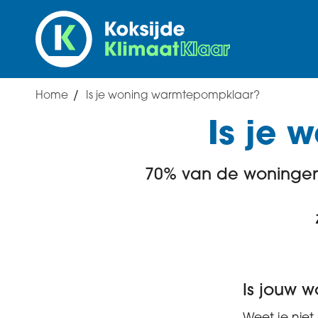
Overslaan
en
naar
de
inhoud
Home
Is je woning warmtepompklaar?
gaan
Breadcrumb
Is je
70% van de woningen 
Is jouw 