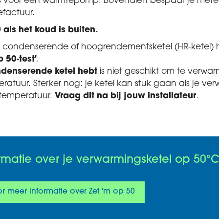
t is voor een warmtepomp. Bovendien bespaar je met
efactuur.
 als het koud is buiten.
 condenserende of hoogrendementsketel (HR-ketel)
p 50-test'
.
ndenserende ketel hebt
is niet geschikt om te verwa
ratuur. Sterker nog: je ketel kan stuk gaan als je ve
 temperatuur.
Vraag dit na bij jouw installateur
.
rmatie over je verwarmingsketel op 50°
oor meer informatie over Zet 'm op 50