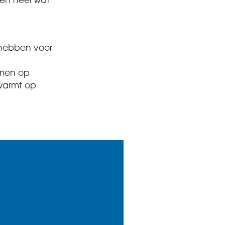
een heel wat
 hebben voor
rmen op
rwarmt op
C