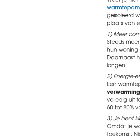
Weet je nie
warmtepomp
geïsoleerd 
plaats van 
1) Meer comf
Steeds meer
hun woning 
Daarnaast h
longen.
2) Energie-ef
Een warmte
verwarming
volledig uit
60 tot 80% 
3) Je bent k
Omdat je w
toekomst. N