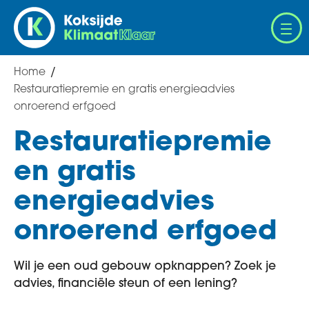
Overslaan
en
naar
de
Home
Breadcrumb
inhoud
Restauratiepremie en gratis energieadvies
gaan
onroerend erfgoed
Restauratiepremie
en gratis
energieadvies
onroerend erfgoed
Wil je een oud gebouw opknappen? Zoek je
advies, financiële steun of een lening?