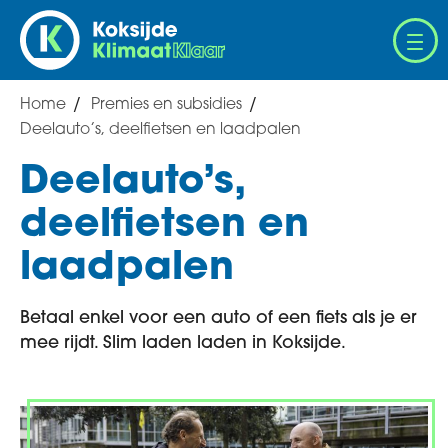
Overslaan
en
naar
de
Home
Premies en subsidies
Breadcrumb
inhoud
Deelauto’s, deelfietsen en laadpalen
gaan
Deelauto’s,
deelfietsen en
laadpalen
Betaal enkel voor een auto of een fiets als je er
mee rijdt. Slim laden laden in Koksijde.