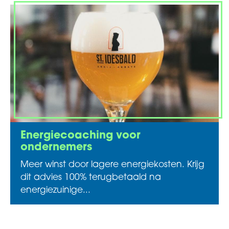
Energiecoaching voor
ondernemers
Meer winst door lagere energiekosten. Krijg
dit advies 100% terugbetaald na
energiezuinige...