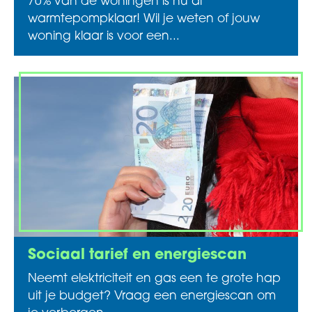
70% van de woningen is nu al
warmtepompklaar! Wil je weten of jouw
woning klaar is voor een...
Sociaal tarief en energiescan
Neemt elektriciteit en gas een te grote hap
uit je budget? Vraag een energiescan om