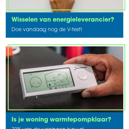
Wisselen van energieleverancier?
Doe vandaag nog de V-test!
Is je woning warmtepompklaar?