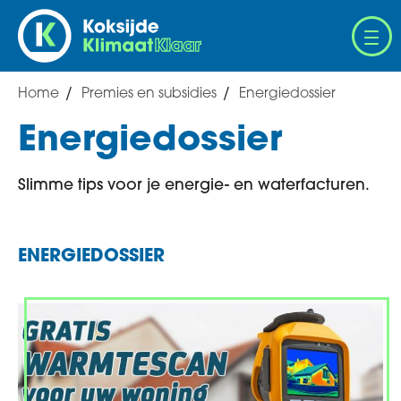
Overslaan
en
naar
de
Home
Premies en subsidies
Energiedossier
Breadcrumb
inhoud
gaan
Energiedossier
Slimme tips voor je energie- en waterfacturen.
ENERGIEDOSSIER