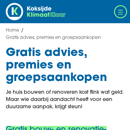
Overslaan
en
naar
de
Home
Breadcrumb
inhoud
Gratis advies, premies en groepsaankopen
gaan
Gratis advies,
premies en
groepsaankopen
Je huis bouwen of renoveren kost flink wat geld.
Maar wie daarbij aandacht heeft voor een
duurzame aanpak, krijgt steun!
Gratis bouw- en renovatie-